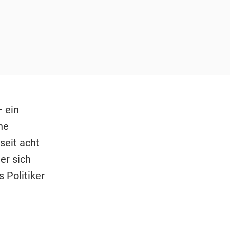
– ein
he
seit acht
er sich
 Politiker