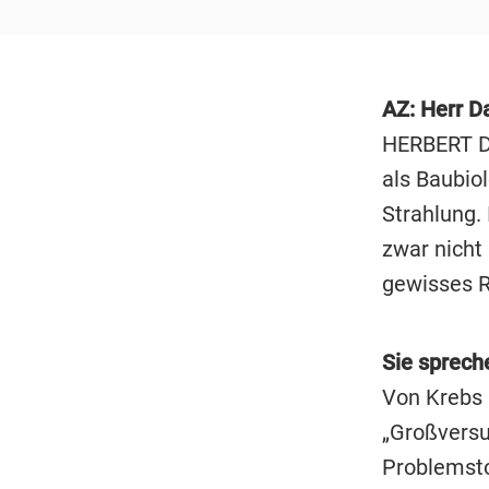
AZ: Herr D
HERBERT D
als Baubio
Strahlung.
zwar nicht 
gewisses R
Sie sprech
Von Krebs 
„Großversu
Problemsto