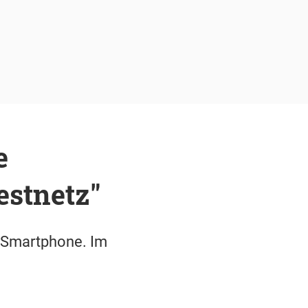
e
estnetz"
e Smartphone. Im