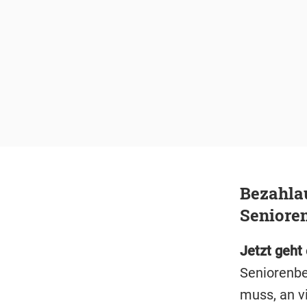
Bezahla
Seniore
Jetzt geht
Seniorenbe
muss, an v