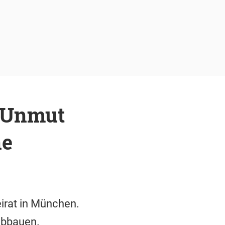
 Unmut
ne
eirat in München.
abbauen.