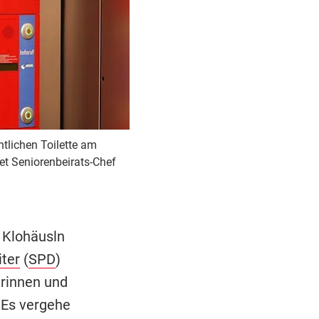
tlichen Toilette am
t Seniorenbeirats-Chef
n Klohäusln
iter
(
SPD
)
erinnen und
 Es vergehe