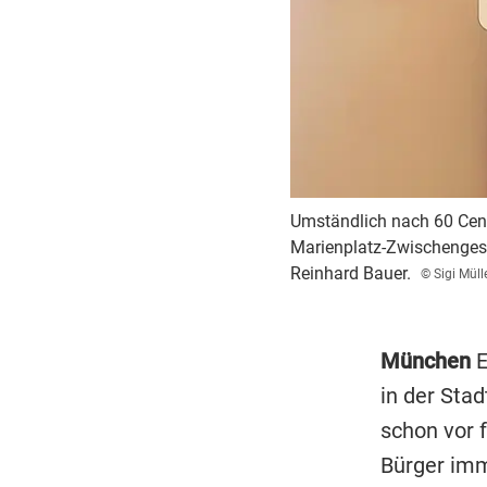
Umständlich nach 60 Cent
Marienplatz-Zwischengesc
Reinhard Bauer.
© Sigi Müll
München
E
in der Stad
schon vor 
Bürger imm