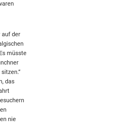
 waren
 auf der
algischen
„Es müsste
ünchner
sitzen.“
n, das
ahrt
 Besuchern
hen
en nie