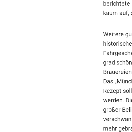
berichtete 
kaum auf, 
Weitere gu
historisch
Fahrgeschä
grad schön
Brauereien
Das „
Münch
Rezept sol
werden. Di
großer Bel
verschwand
mehr gebra