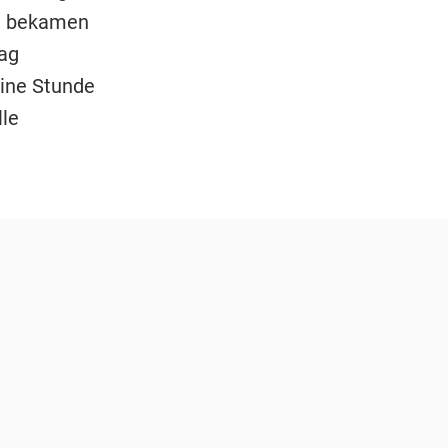
en bekamen
tag
eine Stunde
lle