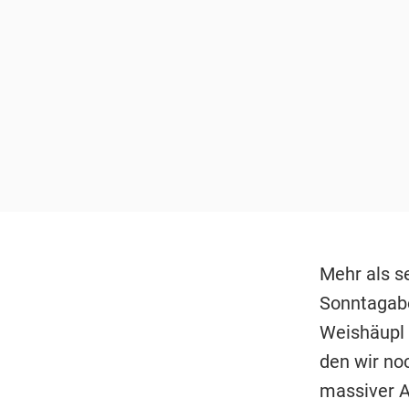
Mehr als s
Sonntagabe
Weishäupl 
den wir no
massiver A