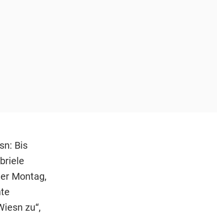
n: Bis
briele
der Montag,
hte
Wiesn zu“,