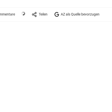
mmentare
Teilen
AZ als Quelle bevorzugen