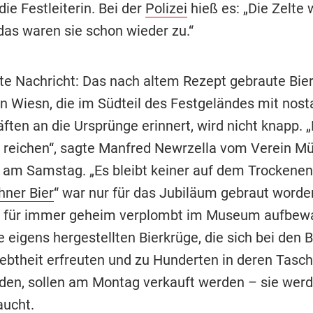
die Festleiterin. Bei der
Polizei
hieß es: „Die Zelte
das waren sie schon wieder zu.“
te Nachricht: Das nach altem Rezept gebraute Bier
en Wiesn, die im Südteil des Festgeländes mit nost
ften an die Ursprünge erinnert, wird nicht knapp. 
 reichen“, sagte Manfred Newrzella vom Verein M
 am Samstag. „Es bleibt keiner auf dem Trockenen 
ner Bier
“ war nur für das Jubiläum gebraut worde
l für immer geheim verplombt im Museum aufbew
e eigens hergestellten Bierkrüge, die sich bei den
iebtheit erfreuten und zu Hunderten in deren Tasc
en, sollen am Montag verkauft werden – sie werd
ucht.