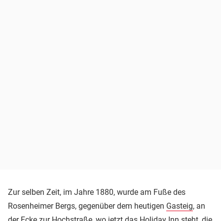
Zur selben Zeit, im Jahre 1880, wurde am Fuße des
Rosenheimer Bergs, gegenüber dem heutigen
Gasteig
, an
der Ecke zur Hochstraße, wo jetzt das Holiday Inn steht, die