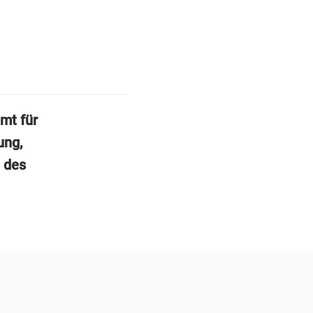
mt für
ung,
 des