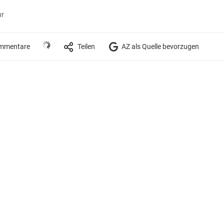
hr
mmentare
Teilen
AZ als Quelle bevorzugen