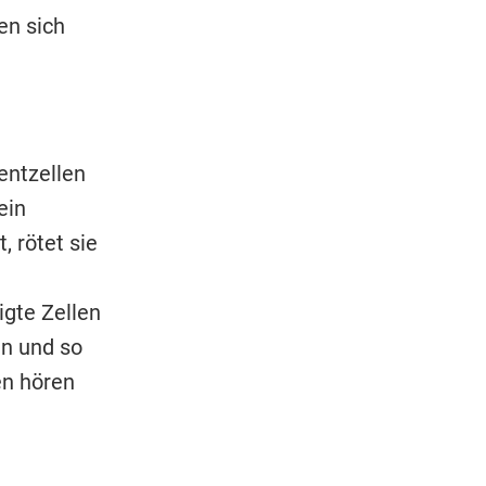
en sich
entzellen
ein
 rötet sie
igte Zellen
en und so
en hören