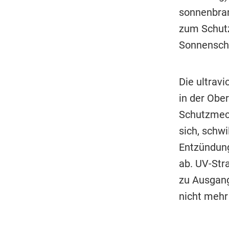
sonnenbran
zum Schutz
Sonnenschu
Die ultrav
in der Ober
Schutzmech
sich, schwi
Entzündung
ab. UV-Str
zu Ausgang
nicht mehr 