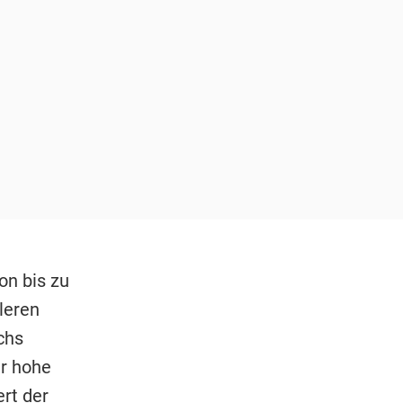
on bis zu
leren
chs
hr hohe
rt der