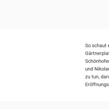
So schaut 
Gärtnerplat
Schönhofer
und Nikola
zu tun, dar
Eröffnungs