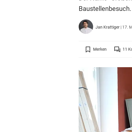
Baustellenbesuch.
Jan Krattiger
|
17. M
Merken
11
K