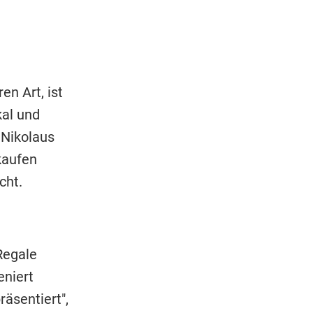
n Art, ist
kal und
 Nikolaus
rkaufen
cht.
Regale
eniert
äsentiert",