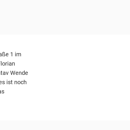
raße 1 im
lorian
ustav Wende
s ist noch
as