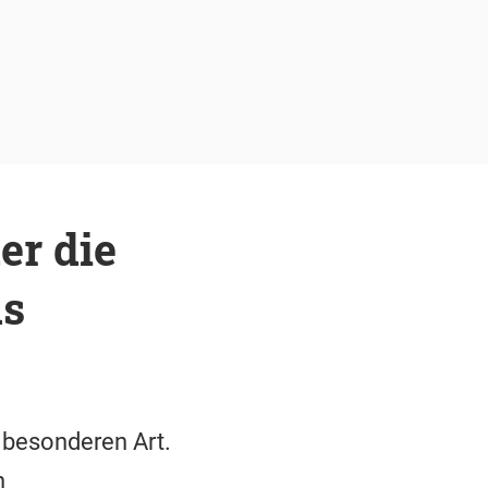
er die
us
 besonderen Art.
n