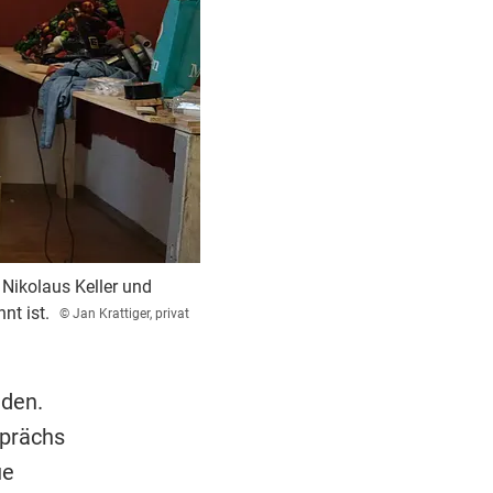
 Nikolaus Keller und
nt ist.
© Jan Krattiger, privat
nden.
prächs
ue