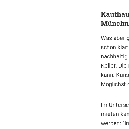
Kaufhau
Münchne
Was aber g
schon klar:
nachhaltig 
Keller. Die
kann: Kuns
Möglichst o
Im Untersc
mieten kan
werden: "I