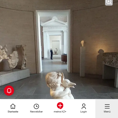
Startseite
Newsticker
Login
Menü
meine AZ+