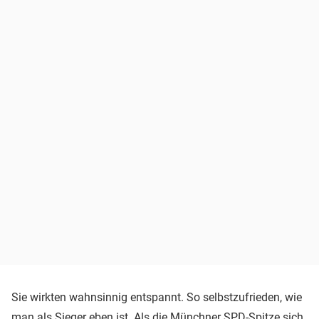
Sie wirkten wahnsinnig entspannt. So selbstzufrieden, wie
man als Sieger eben ist. Als die Münchner SPD-Spitze sich