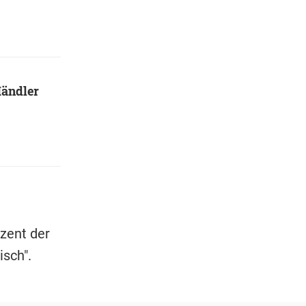
Händler
ozent der
sch".