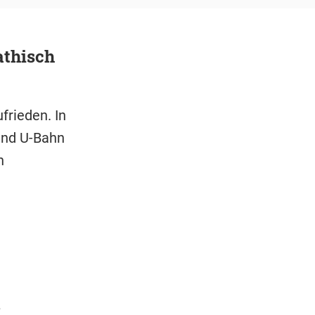
athisch
frieden. In
und U-Bahn
h