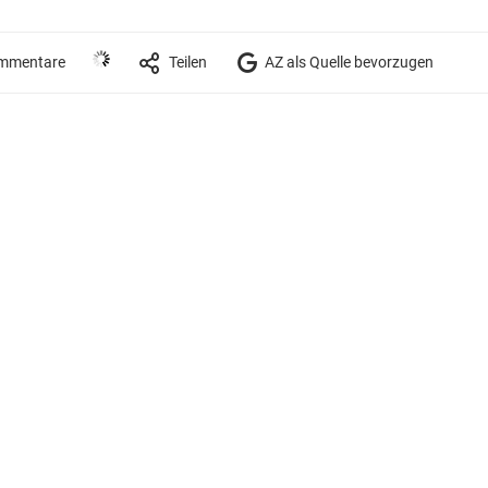
mmentare
Teilen
AZ als Quelle bevorzugen