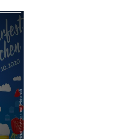
pringen
pringen