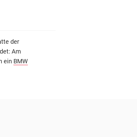
tte der
det: Am
h ein
BMW