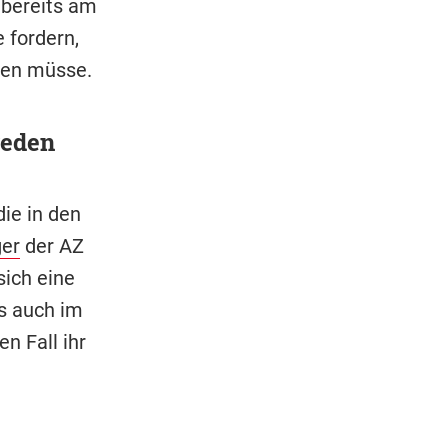
 bereits am
 fordern,
den müsse.
reden
ie in den
er
der AZ
sich eine
es auch im
n Fall ihr