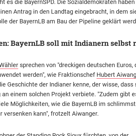
eht es die BayernSPD. Die Sozialdemokraten haben
inen Antrag in den Landtag eingebracht, in dem sie
olle der BayernLB am Bau der Pipeline geklärt wer
en: BayernLB soll mit Indianern selbst 
 Wähler
sprechen von "dreckigen deutschen Euros, d
wendet werden", wie Fraktionschef
Hubert Aiwang
ie Geschichte der Indianer kenne, der wisse, dass 
g an einem solchen Projekt verbiete. "Zudem gibt 
iele Möglichkeiten, wie die BayernLB im schlimmste
r versenken kann", frotzelt Aiwanger.
ohner der Standing Rock Sioux fürchten, von der