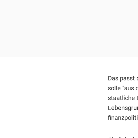
Das passt d
solle "aus 
staatliche 
Lebensgrun
finanzpoli