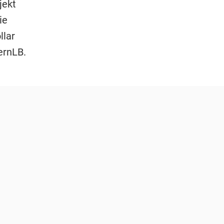
jekt
ie
llar
ernLB.