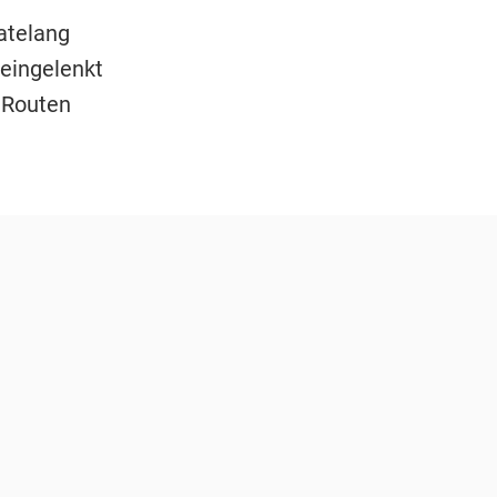
atelang
eingelenkt
n Routen