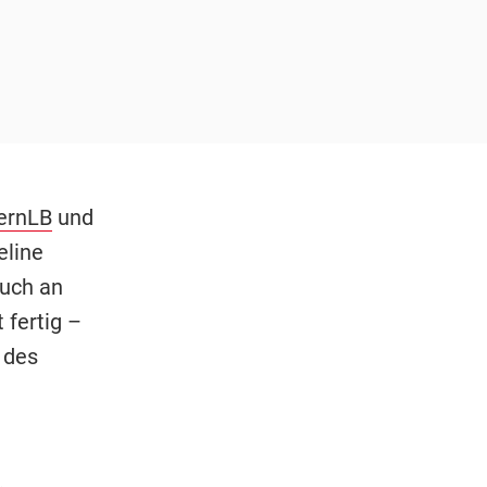
ernLB
und
eline
auch an
 fertig –
 des