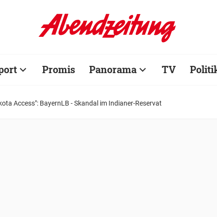
port
Promis
Panorama
TV
Politi
akota Access": BayernLB - Skandal im Indianer-Reservat