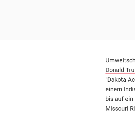
Umweltschü
Donald Tr
"Dakota Ac
einem India
bis auf ei
Missouri Ri