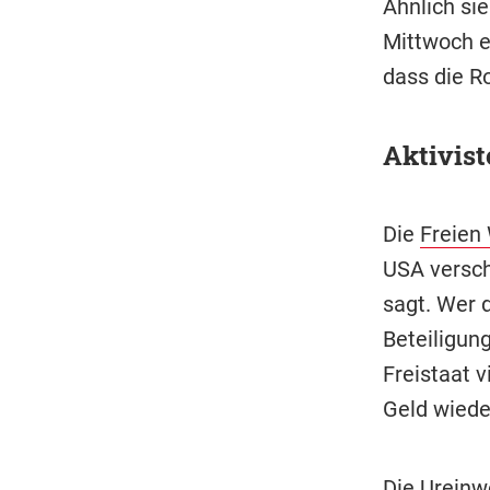
Ähnlich si
Mittwoch e
dass die R
Aktivist
Die
Freien
USA versch
sagt. Wer d
Beteiligun
Freistaat v
Geld wiede
Die Ureinw