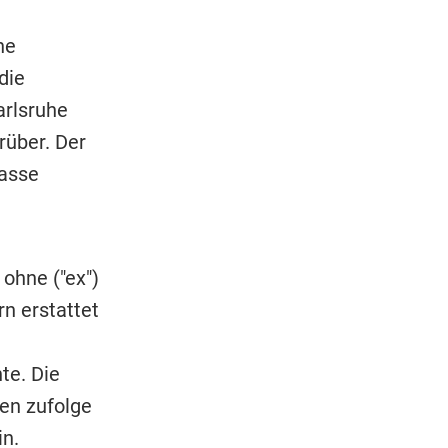
ne
die
arlsruhe
rüber. Der
kasse
ohne ("ex")
n erstattet
te. Die
en zufolge
in.