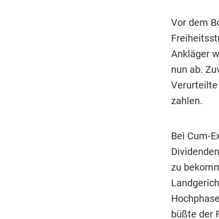
Vor dem Bo
Freiheitsst
Ankläger wo
nun ab. Zuv
Verurteilt
zahlen.
Bei Cum-Ex
Dividenden
zu bekomme
Landgerich
Hochphase 
büßte der F