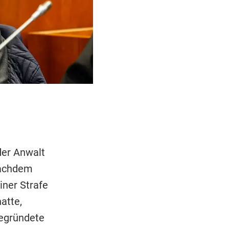
der Anwalt
Nachdem
iner Strafe
atte,
egründete