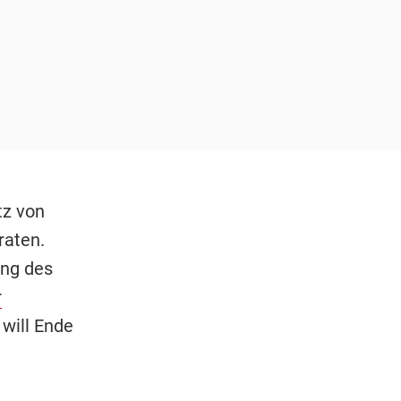
tz von
raten.
ng des
r
 will Ende