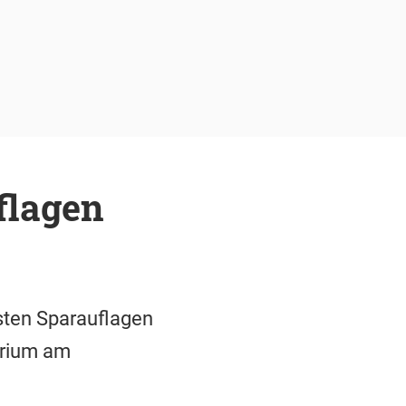
flagen
sten Sparauflagen
erium am