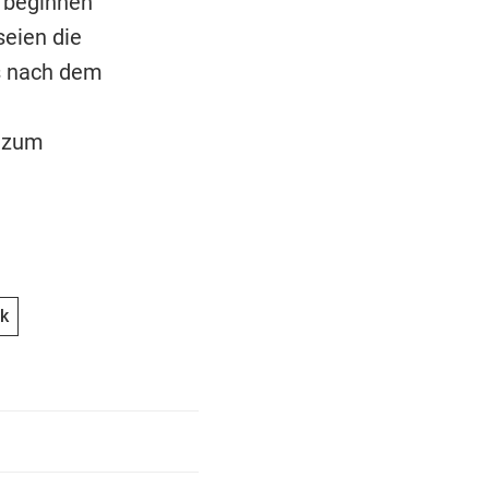
t beginnen
seien die
es nach dem
s zum
k