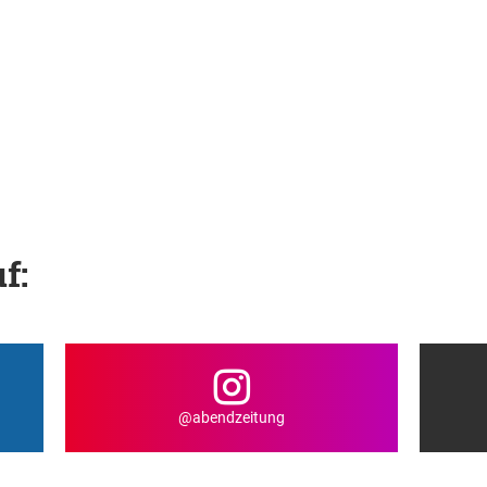
f:
@abendzeitung