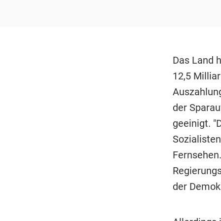
Das Land h
12,5 Millia
Auszahlung
der Sparauf
geeinigt. "
Sozialiste
Fernsehen. 
Regierung
der Demokr