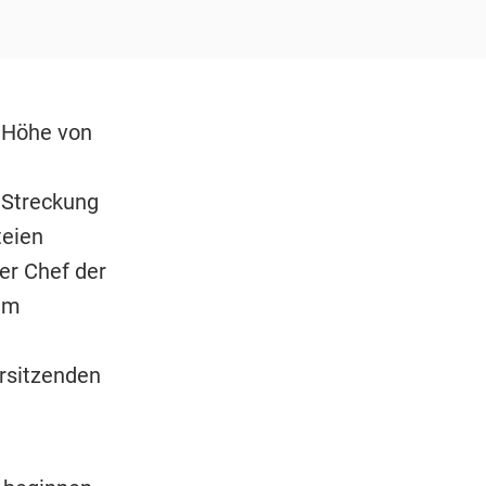
 Höhe von
 Streckung
teien
der Chef der
im
rsitzenden