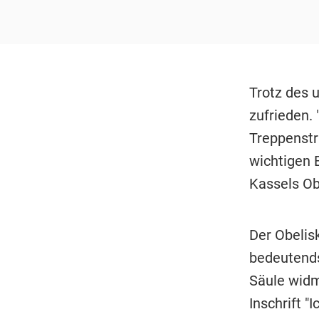
Trotz des u
zufrieden.
Treppenstra
wichtigen 
Kassels Ob
Der Obelis
bedeutends
Säule widm
Inschrift "