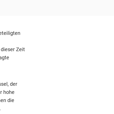
eteiligten
 dieser Zeit
agte
sel, der
r hohe
en die
.