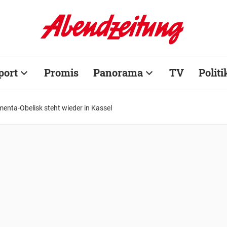
port
Promis
Panorama
TV
Politi
enta-Obelisk steht wieder in Kassel