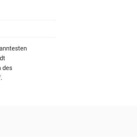
kanntesten
dt
n des
.