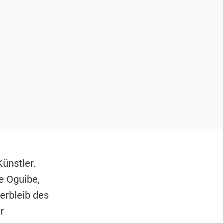
ünstler.
te Oguibe,
Verbleib des
r