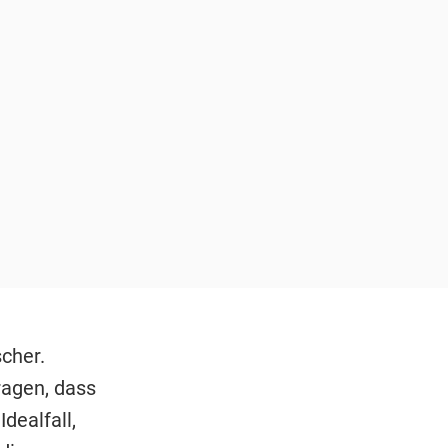
scher.
ragen, dass
dealfall,