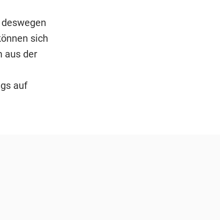
t deswegen
können sich
n aus der
ngs auf