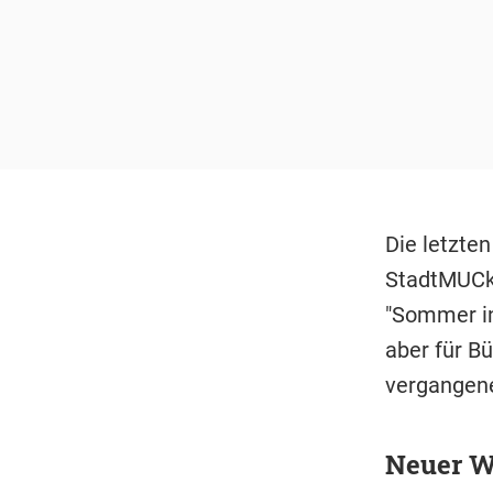
Die letzte
StadtMUCke
"Sommer in
aber für Bü
vergangenen
Neuer W