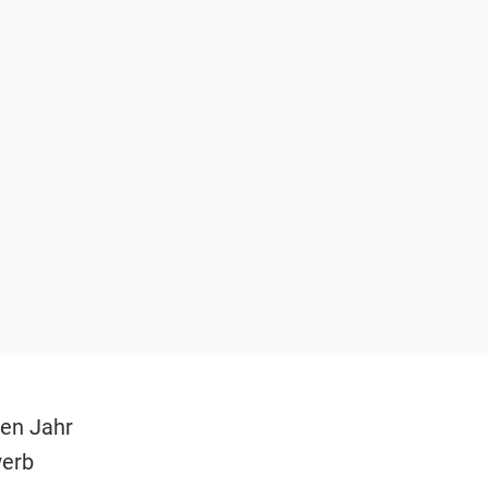
ten Jahr
werb