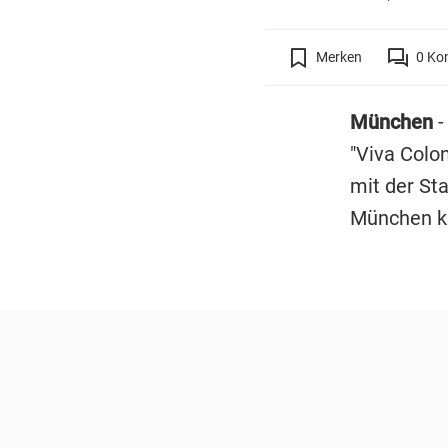
Merken
0
Ko
München
-
"Viva Colon
mit der St
München k