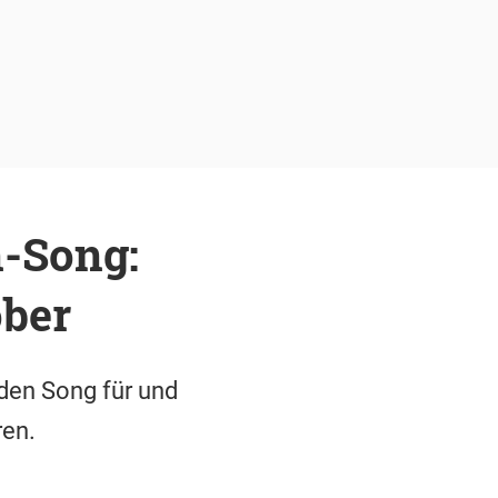
-Song:
ber
den Song für und
ren.