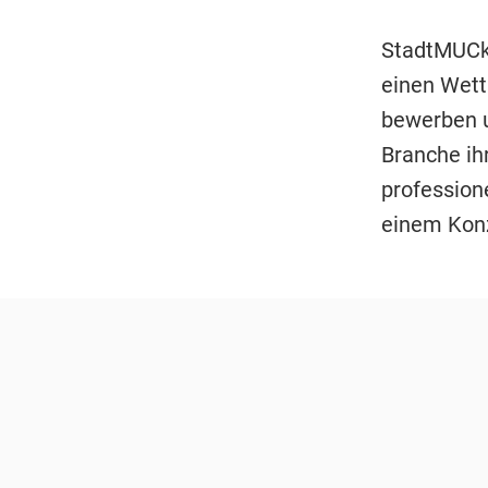
StadtMUCke
einen Wett
bewerben u
Branche ih
profession
einem Konz