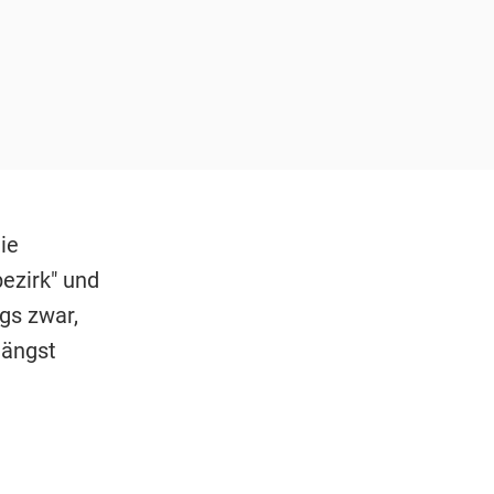
ie
ezirk" und
gs zwar,
längst