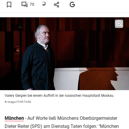
70
Valery Gergiev bei einem Auftritt in der russischen Hauptstadt Moskau.
© imago/ITAR-TASS
München
- Auf Worte ließ Münchens Oberbürgermeister
Dieter Reiter
(
SPD
) am Dienstag Taten folgen: "München