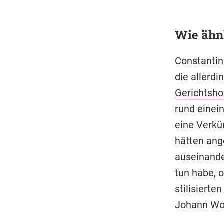
Wie ähnl
Constantin
die allerd
Gerichtsho
rund einei
eine Verkün
hätten ang
auseinande
tun habe, 
stilisierte
Johann Wol