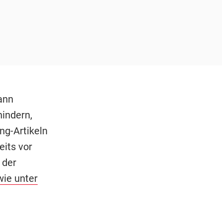
ann
indern,
ng-Artikeln
eits vor
 der
wie unter