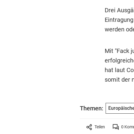
Drei Ausgä
Eintragung
werden ode
Mit "Fack j
erfolgreic
hat laut Co
somit der 
Themen:
Europäisch
Teilen
0
Komm