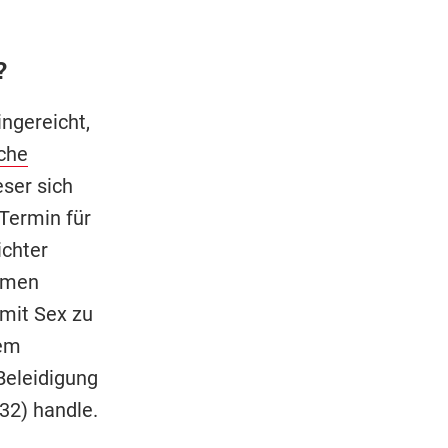
?
ngereicht,
che
ser sich
 Termin für
ichter
ilmen
 mit Sex zu
dem
 Beleidigung
2) handle.