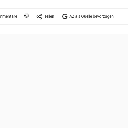
mmentare
Teilen
AZ als Quelle bevorzugen