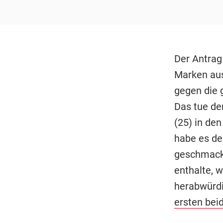
Der Antrag
Marken aus
gegen die g
Das tue der
(25) in de
habe es de
geschmackl
enthalte, 
herabwürdi
ersten beid