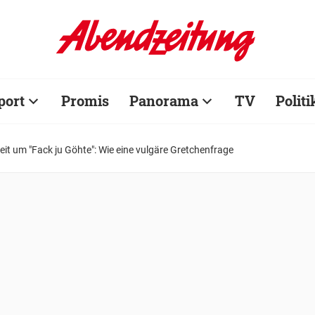
port
Promis
Panorama
TV
Politi
eit um "Fack ju Göhte": Wie eine vulgäre Gretchenfrage