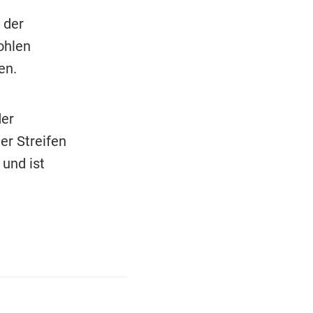
 der
ohlen
en.
der
er Streifen
 und ist