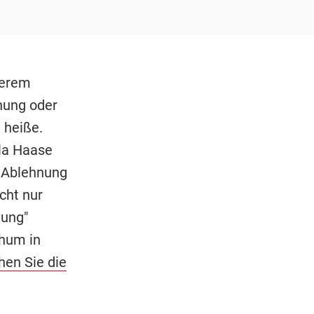
derem
nung oder
 heiße.
lla Haase
e Ablehnung
cht nur
gung"
thum in
hen Sie die