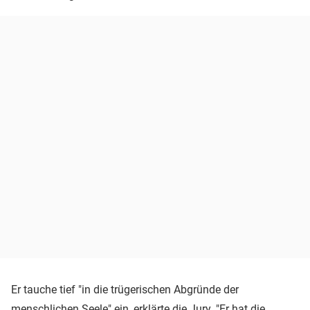
Er tauche tief "in die trügerischen Abgründe der
menschlichen Seele" ein, erklärte die Jury. "Er hat die