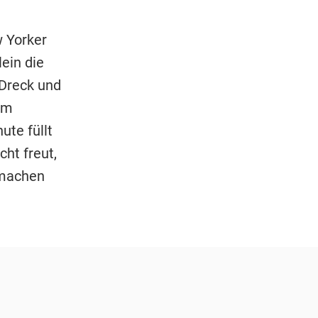
 Yorker
ein die
 Dreck und
am
te füllt
ht freut,
imachen