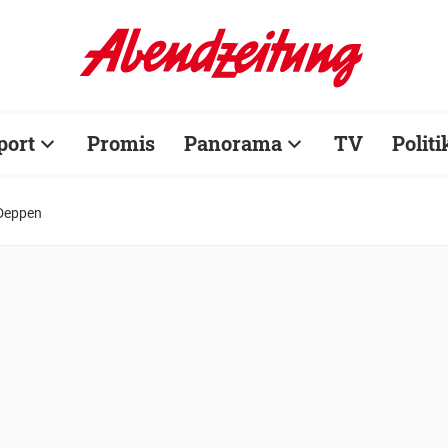
port
Promis
Panorama
TV
Politi
 Deppen