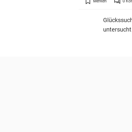
Merken
0
Ko
Glückssuch
untersuch