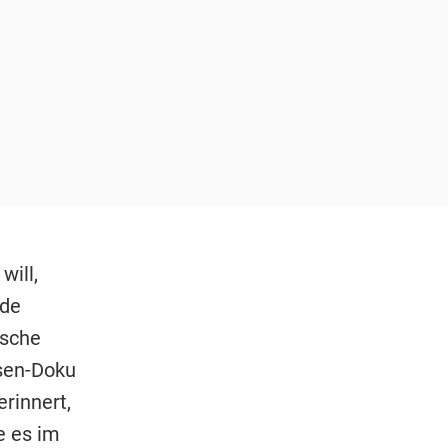
will,
nde
ische
sen-Doku
rinnert,
e es im