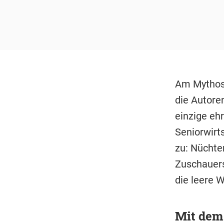
Am Mythos 
die Autore
einzige eh
Seniorwirt
zu: Nüchte
Zuschauers
die leere 
Mit dem 