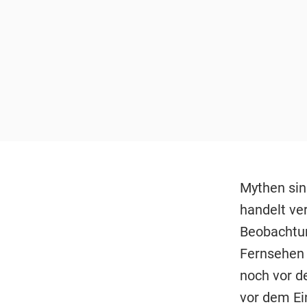
Mythen sind
handelt ver
Beobachtun
Fernsehen 
noch vor d
vor dem Ei