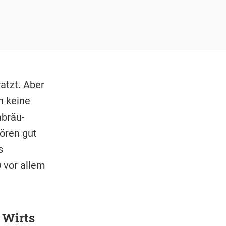
atzt. Aber
n keine
nbräu-
ören gut
s
 vor allem
 Wirts