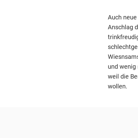
Auch neue 
Anschlag d
trinkfreudi
schlechtge
Wiesnsamst
und wenig 
weil die B
wollen.