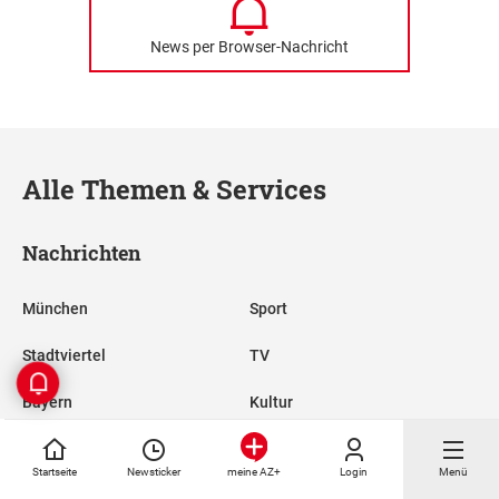
News per Browser-Nachricht
Alle Themen & Services
Nachrichten
München
Sport
Stadtviertel
TV
Bayern
Kultur
FC Bayern
Reise
Startseite
Newsticker
Login
Menü
meine AZ+
TSV 1860
Nachhaltigkeit