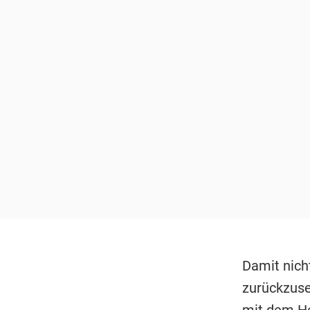
Damit nicht
zurückzuset
mit dem He