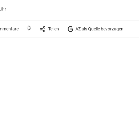
 Uhr
mmentare
Teilen
AZ als Quelle bevorzugen