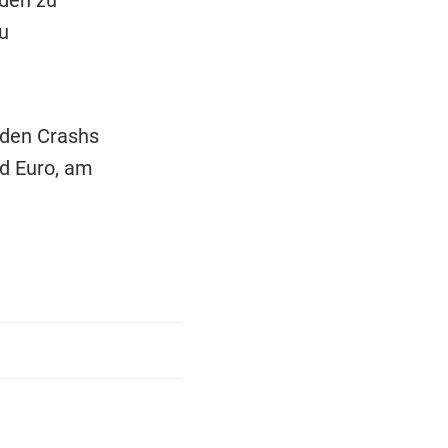
au
iden Crashs
d Euro, am