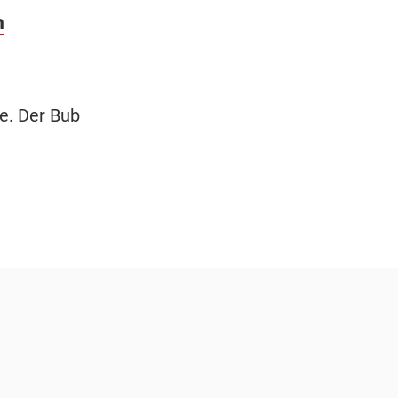
n
te. Der Bub