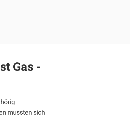
st Gas -
ehörig
ten mussten sich