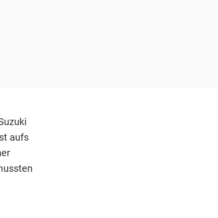
 Suzuki
st aufs
ner
 mussten