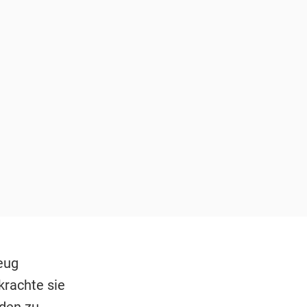
zeug
krachte sie
den zu