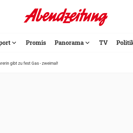
port
Promis
Panorama
TV
Politi
erin gibt zu fest Gas - zweimal!