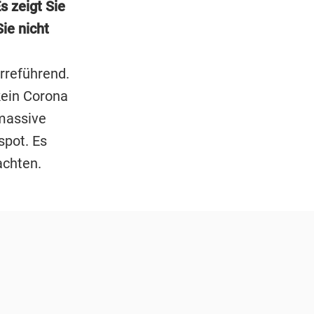
s zeigt Sie
ie nicht
rreführend.
 kein Corona
 massive
spot. Es
achten.