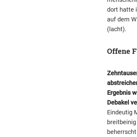
dort hatte
auf dem We
(lacht).
Offene 
Zehntausen
abstreiche
Ergebnis wa
Debakel ve
Eindeutig 
breitbeinig
beherrscht