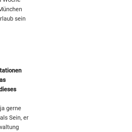
 München
rlaub sein
tationen
as
 dieses
 ja gerne
ls Sein, er
waltung