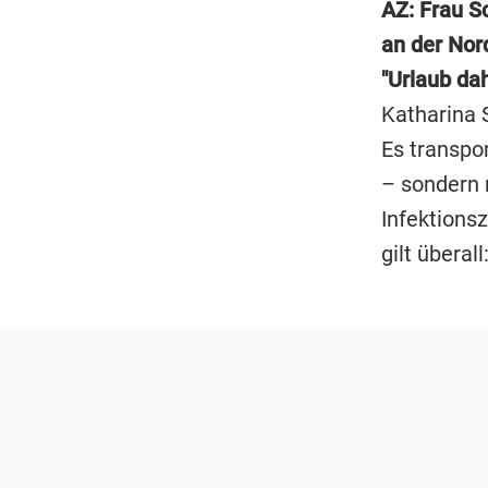
AZ: Frau Sc
an der Nor
"Urlaub da
Katharina 
Es transpor
– sondern 
Infektions
gilt übera