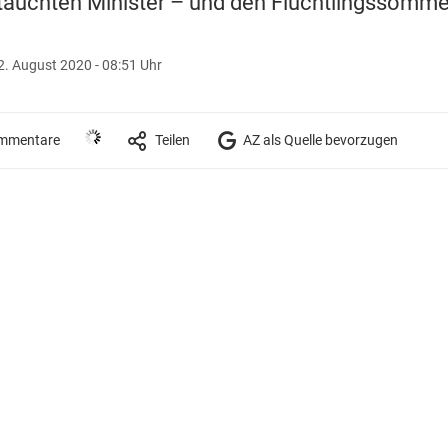
tauchten Minister – und den Flüchtlingssomme
2. August 2020 - 08:51 Uhr
mmentare
Teilen
AZ als Quelle bevorzugen