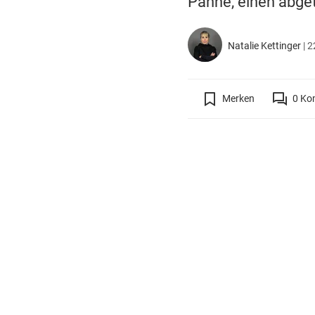
Panne, einen abge
Natalie Kettinger
|
2
Merken
0
Ko