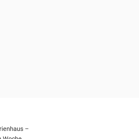
rienhaus –
en Woche