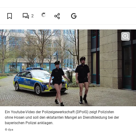
2
Ein Youtube-Video der Polizeigewerkschaft (DPolG) zeigt Polizisten
ohne Hosen und soll den eklatanten Mangel an Dienstkleidung bei der
bayerischen Polizei anklagen.
© dpa