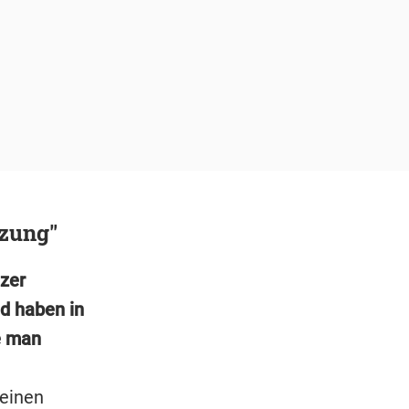
tzung"
zer
d haben in
e man
 einen