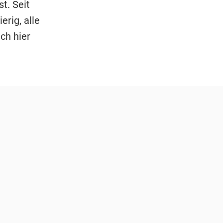
t. Seit
erig, alle
ich hier