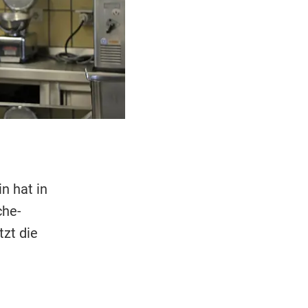
n hat in
che-
zt die