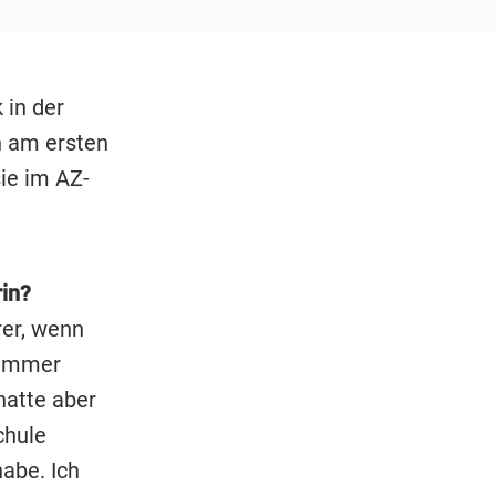
 in der
n am ersten
ie im AZ-
rin?
rer, wenn
 immer
hatte aber
chule
abe. Ich