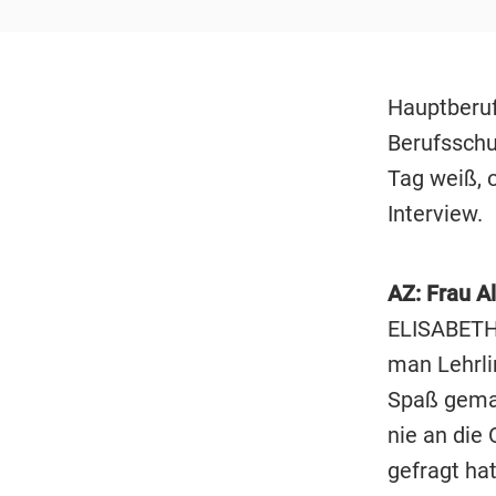
Hauptberuf
Berufsschu
Tag weiß, 
Interview.
AZ: Frau A
ELISABET
man Lehrli
Spaß gemac
nie an die 
gefragt ha