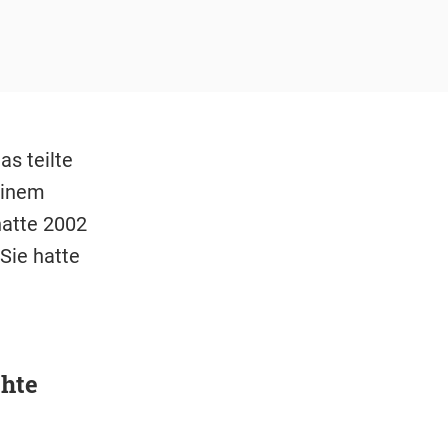
as teilte
einem
hatte 2002
Sie hatte
chte