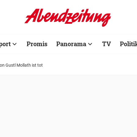
port
Promis
Panorama
TV
Politi
n Gustl Mollath ist tot