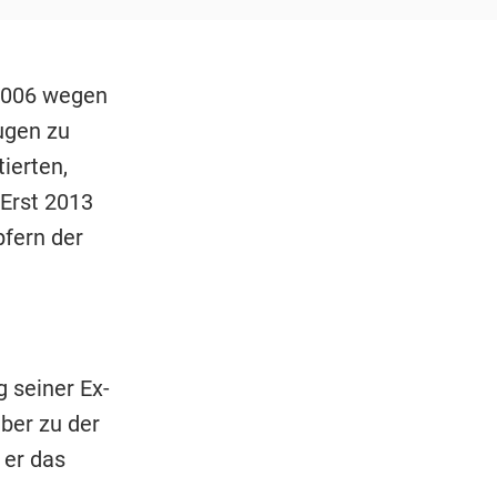
 2006 wegen
ugen zu
ierten,
 Erst 2013
pfern der
 seiner Ex-
ber zu der
 er das