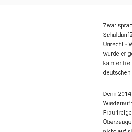
Zwar sprac
Schuldunfä
Unrecht - 
wurde er g
kam er fre
deutschen 
Denn 2014 
Wiederaufn
Frau freig
Überzeugun
nicht auf s