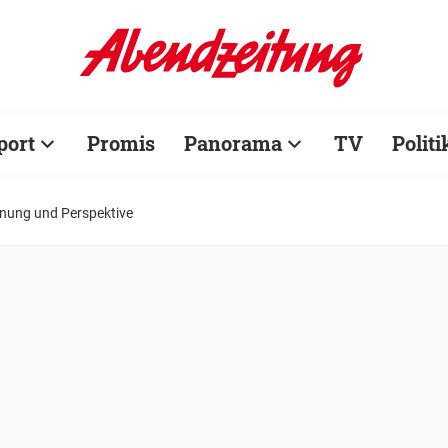
port
Promis
Panorama
TV
Politi
fnung und Perspektive