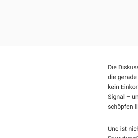
Die Diskuss
die gerade
kein Einko
Signal – un
schöpfen l
Und ist ni