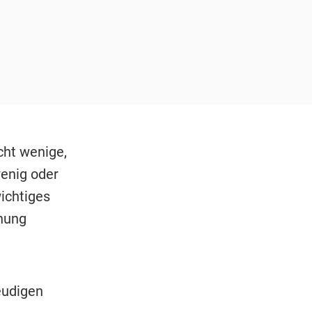
cht wenige,
wenig oder
ichtiges
fnung
eudigen