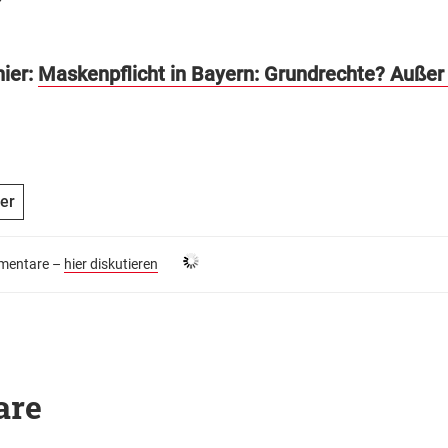
?
hier:
Maskenpflicht in Bayern: Grundrechte? Außer 
er
entare –
hier diskutieren
are