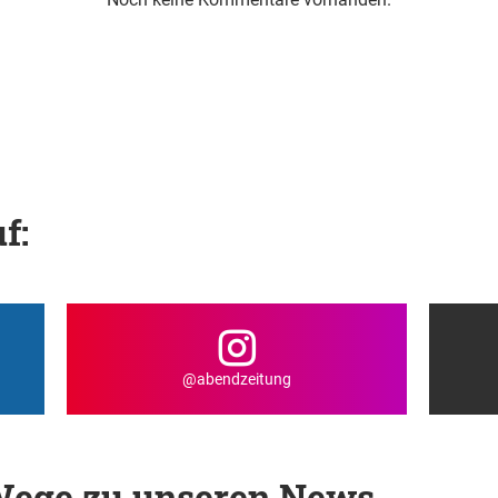
f:
@abendzeitung
 Wege zu unseren News