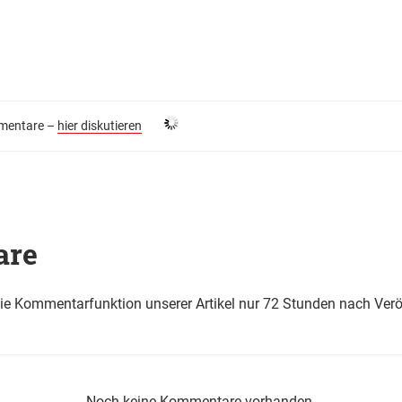
entare –
hier diskutieren
are
die Kommentarfunktion unserer Artikel nur 72 Stunden nach Verö
Noch keine Kommentare vorhanden.