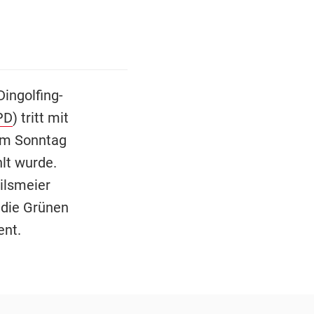
ingolfing-
PD
) tritt mit
 am Sonntag
lt wurde.
ilsmeier
 die Grünen
ent.