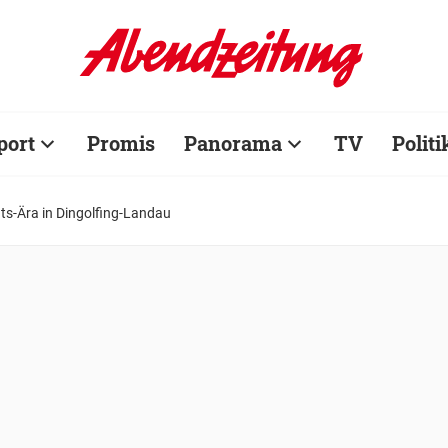
port
Promis
Panorama
TV
Politi
ts-Ära in Dingolfing-Landau