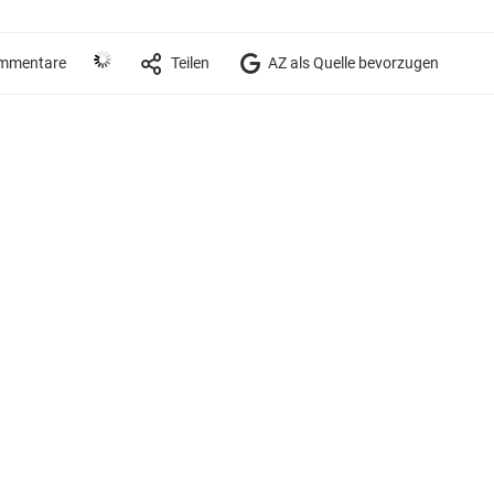
mmentare
Teilen
AZ als Quelle bevorzugen