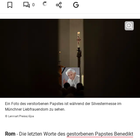
0
Ein Foto des verstorbenen Papstes ist während der Silvestermesse im
Münchner Liebfrauendom zu sehen.
© Lennart Preiss/dpa
Rom
- Die letzten Worte des
gestorbenen Papstes Benedikt