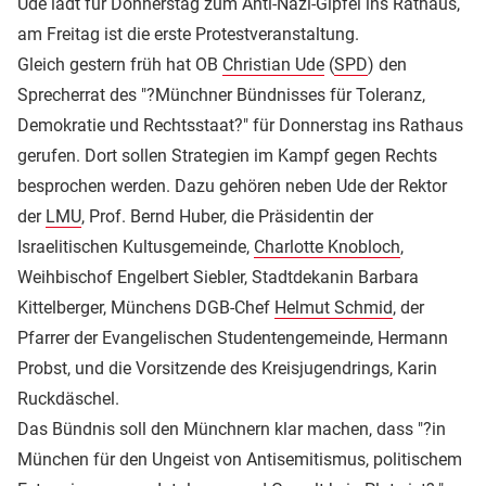
Ude lädt für Donnerstag zum Anti-Nazi-Gipfel ins Rathaus,
am Freitag ist die erste Protestveranstaltung.
Gleich gestern früh hat OB
Christian Ude
(
SPD
) den
Sprecherrat des "?Münchner Bündnisses für Toleranz,
Demokratie und Rechtsstaat?" für Donnerstag ins Rathaus
gerufen. Dort sollen Strategien im Kampf gegen Rechts
besprochen werden. Dazu gehören neben Ude der Rektor
der
LMU
, Prof. Bernd Huber, die Präsidentin der
Israelitischen Kultusgemeinde,
Charlotte Knobloch
,
Weihbischof Engelbert Siebler, Stadtdekanin Barbara
Kittelberger, Münchens DGB-Chef
Helmut Schmid
, der
Pfarrer der Evangelischen Studentengemeinde, Hermann
Probst, und die Vorsitzende des Kreisjugendrings, Karin
Ruckdäschel.
Das Bündnis soll den Münchnern klar machen, dass "?in
München für den Ungeist von Antisemitismus, politischem