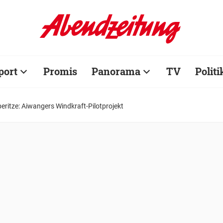
port
Promis
Panorama
TV
Politi
beritze: Aiwangers Windkraft-Pilotprojekt