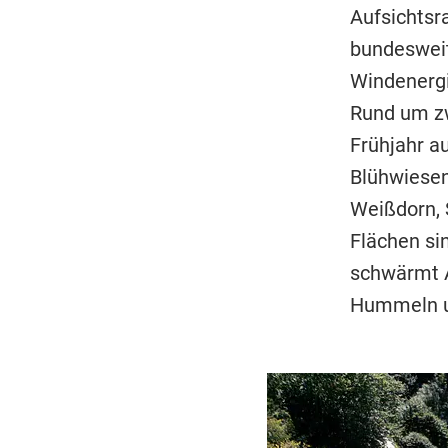
Aufsichtsr
bundesweit
Windenergi
Rund um zw
Frühjahr a
Blühwiesen
Weißdorn, 
Flächen si
schwärmt A
Hummeln u