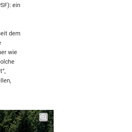
SF): ein
seit dem
e
er wie
Solche
t“,
llen,