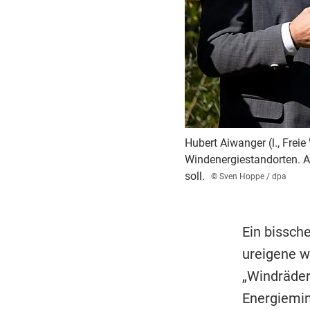
Hubert Aiwanger (l., Frei
Windenergiestandorten. A
soll.
© Sven Hoppe / dpa
Ein bissche
ureigene w
„Windräder
Energiemin