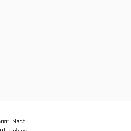
annt. Nach
tler, ob es