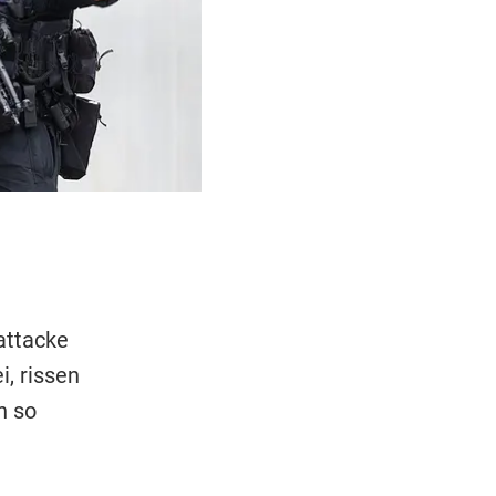
attacke
, rissen
n so