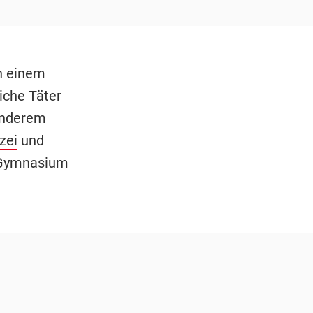
n einem
che Täter
anderem
zei
und
m Gymnasium