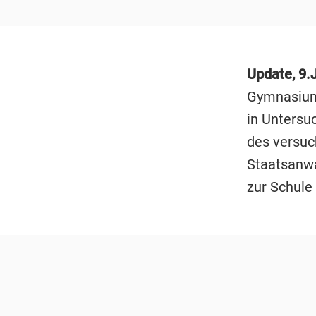
Update, 9.J
Gymnasium 
in Untersu
des versuc
Staatsanwa
zur Schule