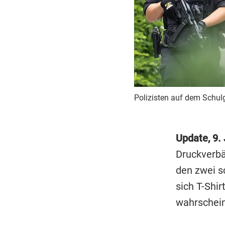
Polizisten auf dem Schul
Update, 9. 
Druckverbä
den zwei s
sich T-Shir
wahrschein