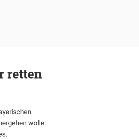
 retten
ayerischen
übergehen wolle
es.