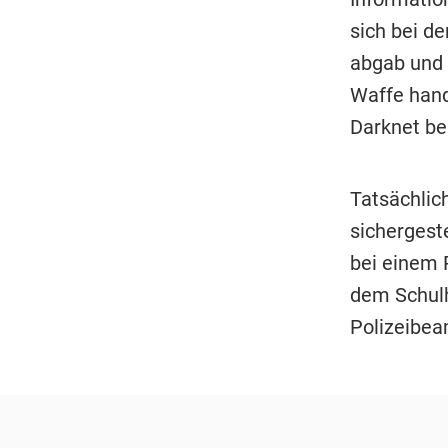
sich bei d
abgab und 
Waffe hand
Darknet be
Tatsächlich
sichergest
bei einem 
dem Schulh
Polizeibea