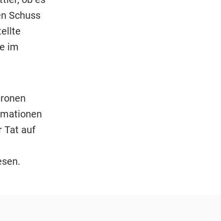
en Schuss
ellte
fe im
tronen
ormationen
 Tat auf
esen.