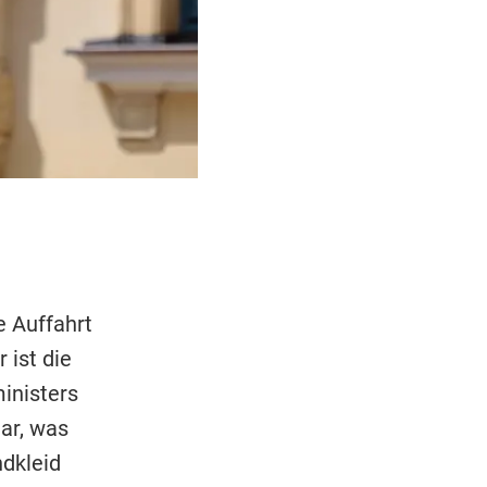
e Auffahrt
 ist die
inisters
ar, was
ndkleid