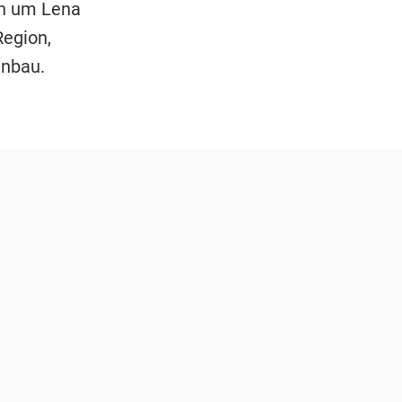
ich um Lena
Region,
anbau.