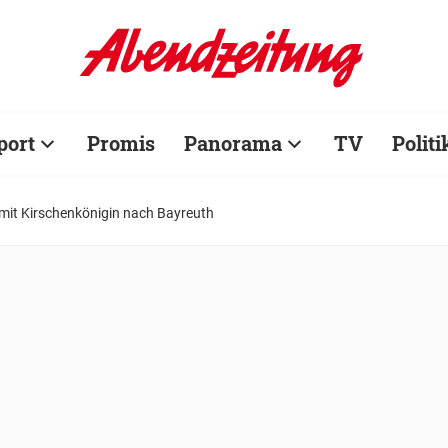
port
Promis
Panorama
TV
Politi
it Kirschenkönigin nach Bayreuth