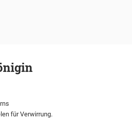
önigin
rns
len für Verwirrung.