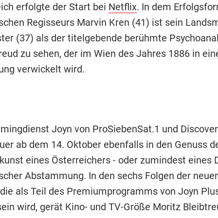
eich erfolgte der Start bei
Netflix
. In dem Erfolgsfo
ischen Regisseurs Marvin Kren (41) ist sein Land
ster (37) als der titelgebende berühmte Psychoanal
eud zu sehen, der im Wien des Jahres 1886 in eine
ng verwickelt wird.
mingdienst Joyn von ProSiebenSat.1 und Discov
uer ab dem 14. Oktober ebenfalls in den Genuss d
kunst eines Österreichers - oder zumindest eines D
ischer Abstammung. In den sechs Folgen der neuen
, die als Teil des Premiumprogramms von Joyn Plu
ein wird, gerät Kino- und TV-Größe Moritz Bleibtre