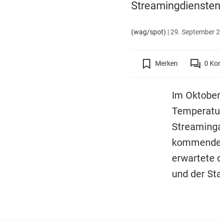
Streamingdiensten,
(wag/spot)
|
29. September 2
Merken
0
Ko
Im Oktober
Temperatur
Streaminga
kommenden 
erwartete d
und der Sta