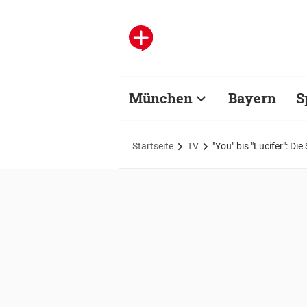
München
Bayern
S
Startseite
TV
"You" bis "Lucifer": Di