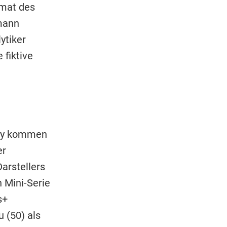
rmat des
smann
ytiker
 fiktive
ery kommen
er
arstellers
 Mini-Serie
s+
u (50) als