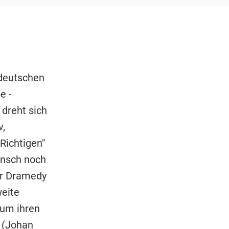
 deutschen
e -
 dreht sich
v,
Richtigen"
unsch noch
der Dramedy
weite
 um ihren
n (Johan