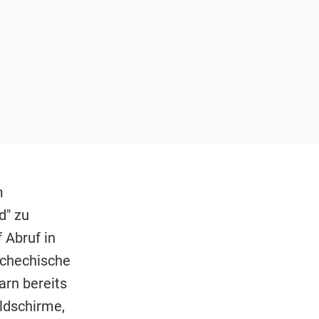
m
d" zu
 Abruf in
schechische
arn bereits
ldschirme,