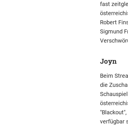
fast zeitgl
österreich
Robert Fin
Sigmund Fr
Verschwöru
Joyn
Beim Strea
die Zuscha
Schauspiel
österreich
"Blackout"
verfügbar s