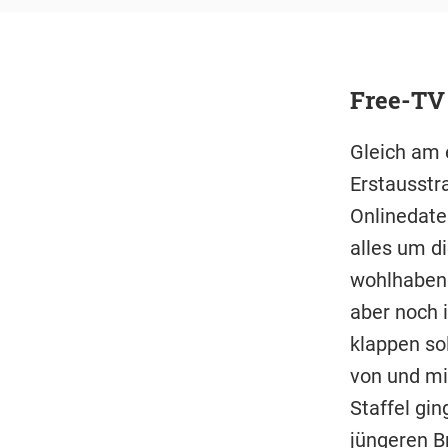
Free-TV
Gleich am 
Erstausstra
Onlinedate
alles um di
wohlhabend 
aber noch 
klappen sol
von und mi
Staffel gin
jüngeren B