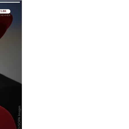
pringen
pringen