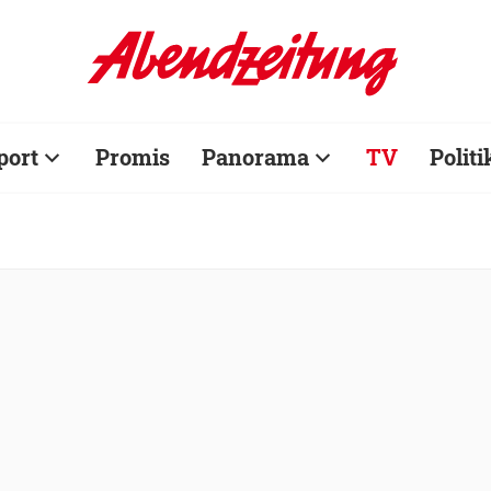
port
Promis
Panorama
TV
Politi