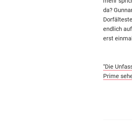
mehr spric
da? Gunnar
Dorfältest
endlich auf
erst einmal
"Die Unfas
Prime sehe