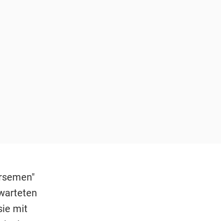
orsemen"
rwarteten
sie mit