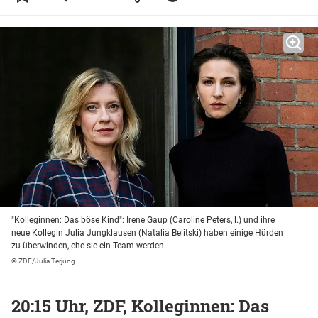
"Kolleginnen: Das böse Kind": Irene Gaup (Caroline Peters, l.) und ihre
neue Kollegin Julia Jungklausen (Natalia Belitski) haben einige Hürden
zu überwinden, ehe sie ein Team werden.
© ZDF/Julia Terjung
20:15 Uhr, ZDF, Kolleginnen: Das