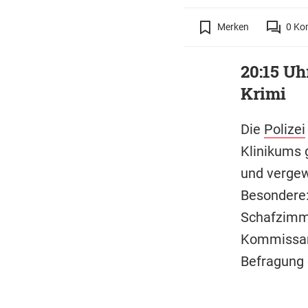
Merken
0
Ko
20:15 Uh
Krimi
Die
Polizei
Klinikums 
und vergew
Besondere:
Schafzimme
Kommissarin
Befragung 