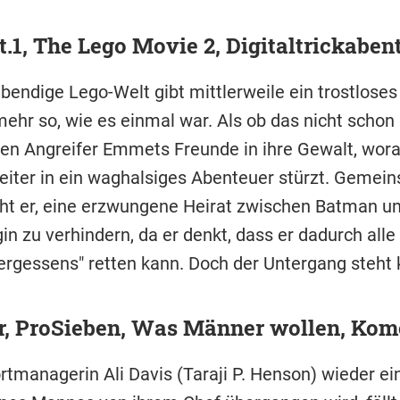
at.1, The Lego Movie 2, Digitaltrickaben
ebendige Lego-Welt gibt mittlerweile ein trostloses 
 mehr so, wie es einmal war. Als ob das nicht schon
gen Angreifer Emmets Freunde in ihre Gewalt, wora
eiter in ein waghalsiges Abenteuer stürzt. Gemei
ht er, eine erzwungene Heirat zwischen Batman un
in zu verhindern, da er denkt, dass er dadurch alle
ergessens" retten kann. Doch der Untergang steht 
hr, ProSieben, Was Männer wollen, Kom
ortmanagerin Ali Davis (Taraji P. Henson) wieder e