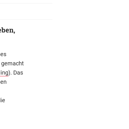
eben,
des
s gemacht
ling
). Das
nen
die