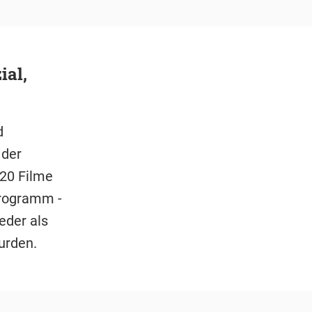
ial,
d
 der
 20 Filme
Programm -
eder als
urden.