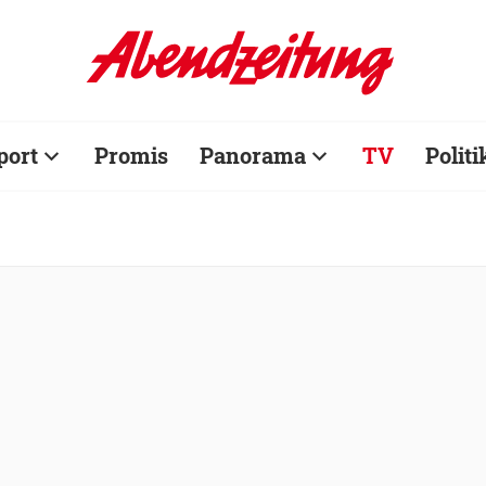
port
Promis
Panorama
TV
Politi