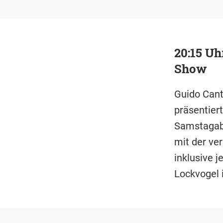
20:15 Uh
Show
Guido Cant
präsentier
Samstagabe
mit der ve
inklusive 
Lockvogel i