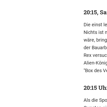
20:15, S
Die einst l
Nichts ist
wäre, brin
der Bauarb
Rex versuc
Alien-König
"Box des V
20:15 U
Als die Sp