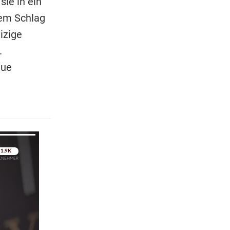
ie in ein
nem Schlag
izige
.
eue
pringen