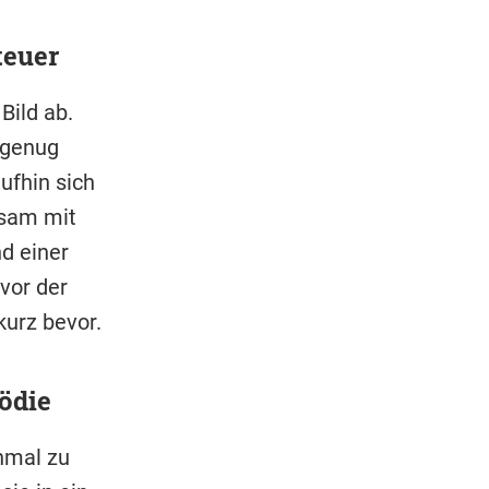
teuer
Bild ab.
 genug
ufhin sich
nsam mit
d einer
 vor der
kurz bevor.
ödie
inmal zu