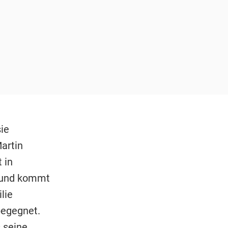
ie
artin
 in
n und kommt
lie
begegnet.
 seine