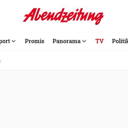
port
Promis
Panorama
TV
Politi
h