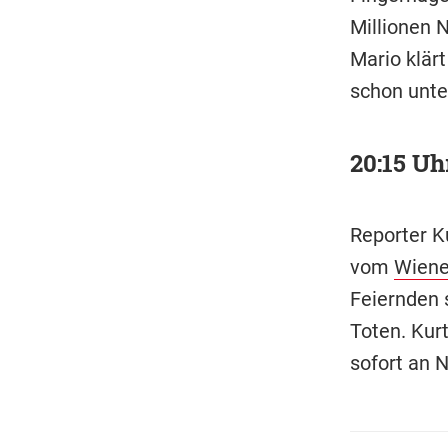
Millionen N
Mario klär
schon unte
20:15 Uhr
Reporter Ku
vom
Wiene
Feiernden s
Toten. Kur
sofort an 