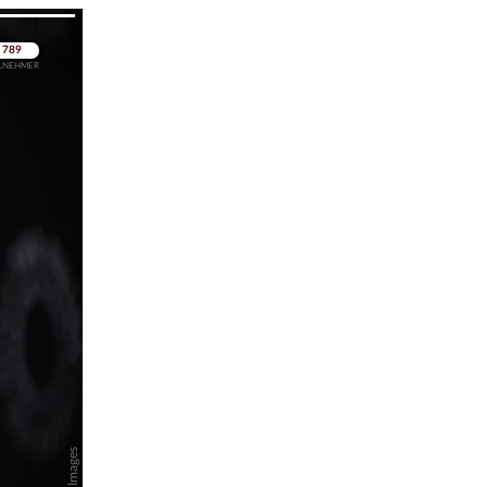
pringen
pringen