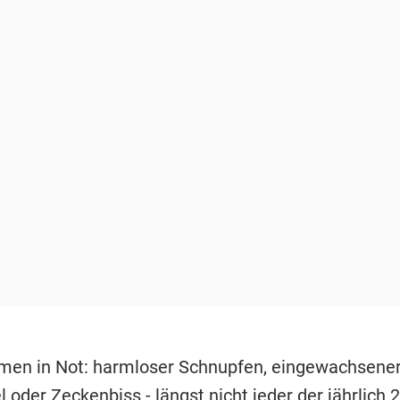
en in Not: harmloser Schnupfen, eingewachsene
 oder Zeckenbiss - längst nicht jeder der jährlich 2