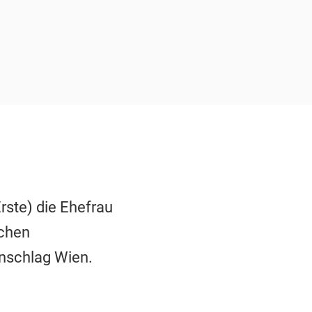
rste) die Ehefrau
schen
anschlag Wien.