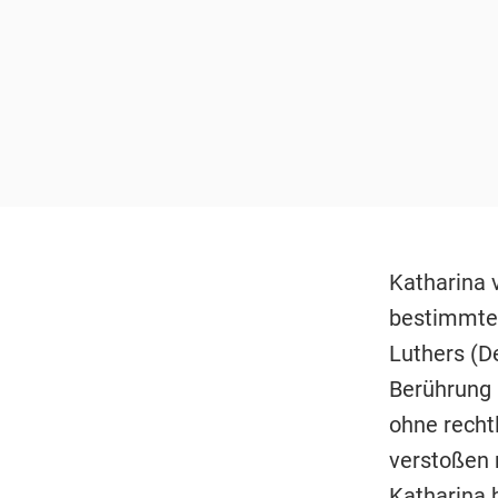
Katharina v
bestimmte 
Luthers (D
Berührung 
ohne recht
verstoßen 
Katharina 