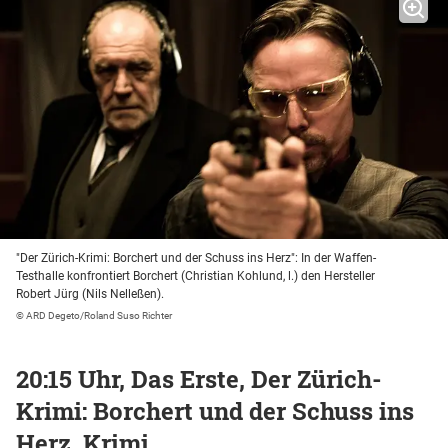
"Der Zürich-Krimi: Borchert und der Schuss ins Herz": In der Waffen-
Testhalle konfrontiert Borchert (Christian Kohlund, l.) den Hersteller
Robert Jürg (Nils Nelleßen).
© ARD Degeto/Roland Suso Richter
20:15 Uhr, Das Erste, Der Zürich-
Krimi: Borchert und der Schuss ins
Herz, Krimi