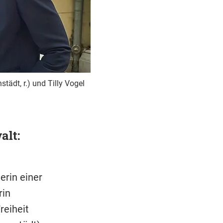
tädt, r.) und Tilly Vogel
alt:
erin einer
rin
reiheit