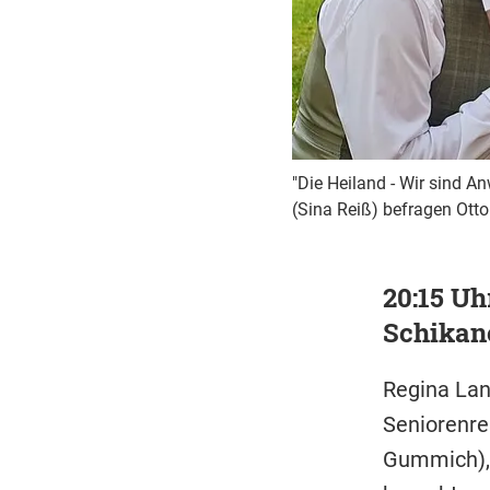
"Die Heiland - Wir sind An
(Sina Reiß) befragen Ott
20:15 Uh
Schikane
Regina Lan
Seniorenre
Gummich), d