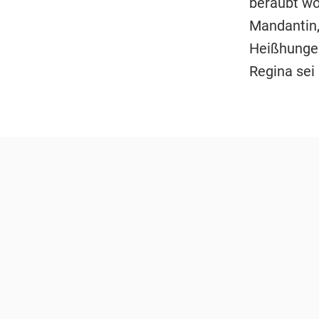
beraubt wo
Mandantin, 
Heißhunger
Regina sei 