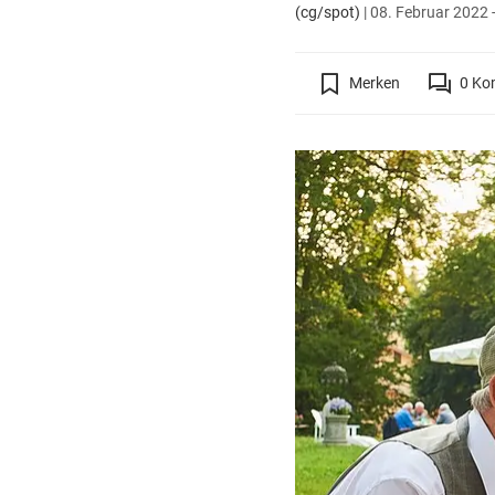
(cg/spot)
|
08. Februar 2022 
Merken
0
Ko