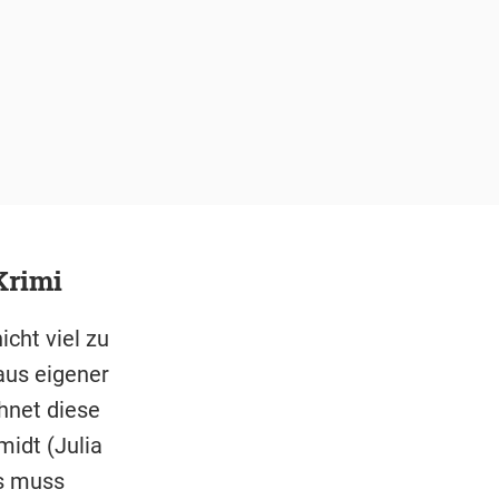
Krimi
cht viel zu
aus eigener
hnet diese
midt (Julia
s muss