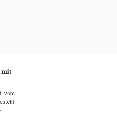
 mit
uf. Vom
stellt.
-