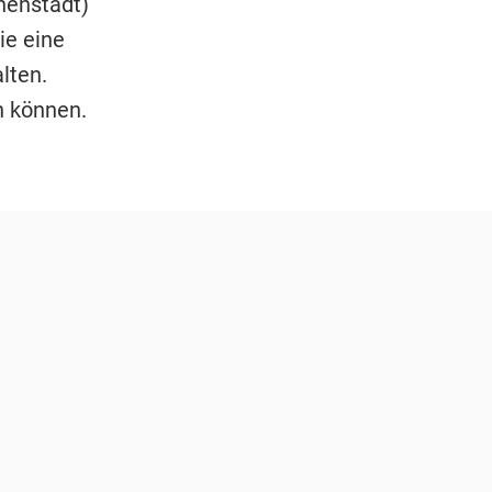
henstädt)
ie eine
lten.
n können.