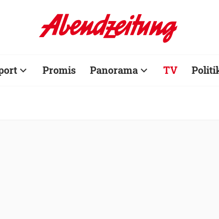
port
Promis
Panorama
TV
Politi