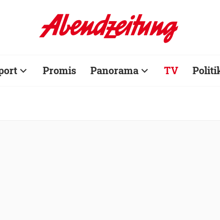
port
Promis
Panorama
TV
Politi