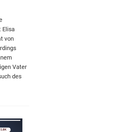
e
 Elisa
t von
rdings
einem
igen Vater
esuch des