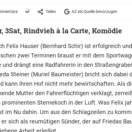
mmentare
Teilen
AZ als Quelle bevorzugen
r, 3Sat, Rindvieh à la Carte, Komödie
h Felix Hauser (Bernhard Schir) ist erfolgreich u
ischen zwei Terminen braust er mit dem Sportwag
 und drängt eine Radfahrerin in den Straßengraben
eda Steiner (Muriel Baumeister) bricht sich dabei 
d kann ihren Hof nicht mehr bewirtschaften. Als di
hende Mutter den Fahrerflüchtigen verklagt, zerreiß
 prominenten Sternekoch in der Luft. Was Felix ja
ist im Nu dahin. Um aus den Schlagzeilen zu komm
 er sich als reumütigen Sünder, der auf Friedas Ba
iebene Arbeit erledigt.