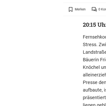
Merken
0
Ko
20:15 Uh
Fernsehkoc
Stress. Zw
Landstraße
Bäuerin Fri
Knöchel un
alleinerzie
Presse den
aufbaute, 
präsentiert
liegen gebl