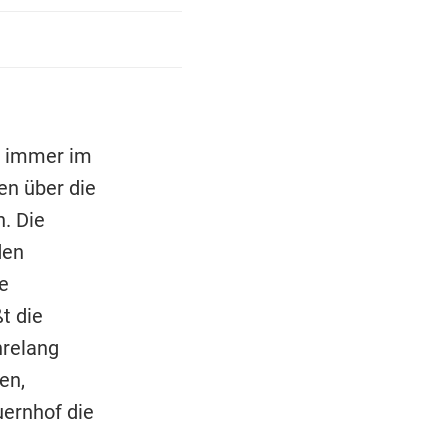
nd immer im
en über die
. Die
den
e
t die
hrelang
en,
uernhof die