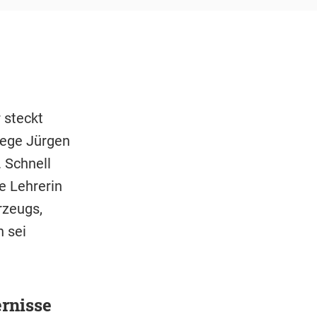
 steckt
lege Jürgen
 Schnell
e Lehrerin
rzeugs,
n sei
ernisse