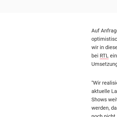
Auf Anfrag
optimistisc
wir in die
bei
RTL
ein
Umsetzung 
"Wir realis
aktuelle L
Shows weit
werden, da
noch nicht 