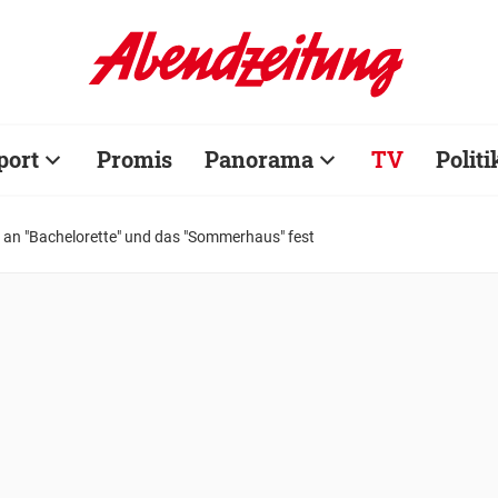
port
Promis
Panorama
TV
Politi
t an "Bachelorette" und das "Sommerhaus" fest