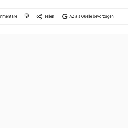
mmentare
Teilen
AZ als Quelle bevorzugen