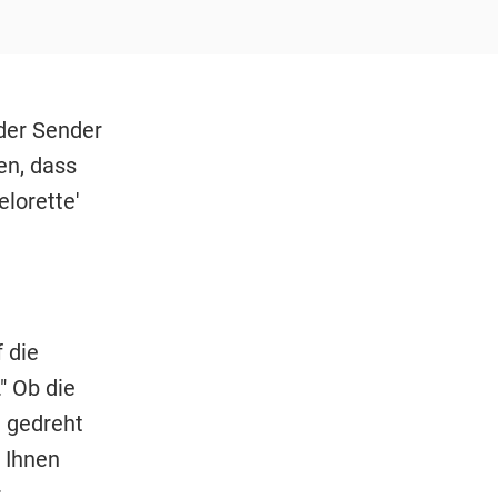
der Sender
en, dass
lorette'
e
 die
" Ob die
d gedreht
 Ihnen
.