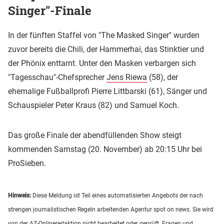
Singer"-Finale
In der fünften Staffel von "The Masked Singer" wurden
zuvor bereits die Chili, der Hammerhai, das Stinktier und
der Phönix enttarnt. Unter den Masken verbargen sich
"Tagesschau"-Chefsprecher
Jens Riewa
(58), der
ehemalige Fußballprofi Pierre Littbarski (61), Sänger und
Schauspieler Peter Kraus (82) und Samuel Koch.
Das große Finale der abendfüllenden Show steigt
kommenden Samstag (20. November) ab 20:15 Uhr bei
ProSieben.
Hinweis:
Diese Meldung ist Teil eines automatisierten Angebots der nach
strengen journalistischen Regeln arbeitenden Agentur spot on news. Sie wird
von der AZ-Onlineredaktion nicht bearbeitet oder geprüft. Fragen und