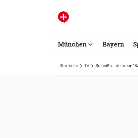
München
Bayern
S
Startseite
TV
So heiß ist der neue "