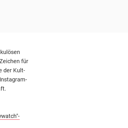
skulösen
Zeichen für
 der Kult-
 Instagram-
ft.
ywatch"-