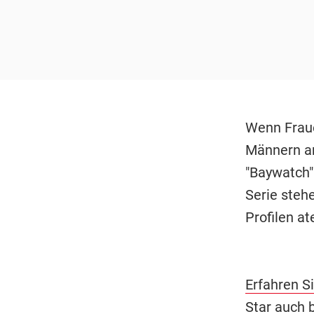
Wenn Fraue
Männern am
"Baywatch"
Serie stehe
Profilen a
Erfahren S
Star auch 