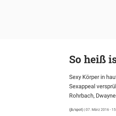
So heiß i
Sexy Körper in hau
Sexappeal versprüh
Rohrbach, Dwayne 
(jb/spot)
|
07. März 2016 - 15