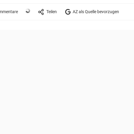
mmentare
Teilen
AZ als Quelle bevorzugen