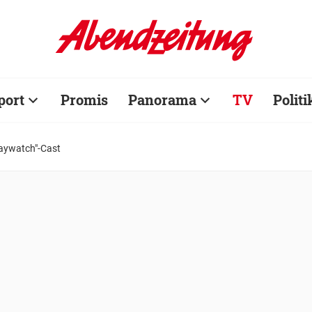
port
Promis
Panorama
TV
Politi
Baywatch"-Cast