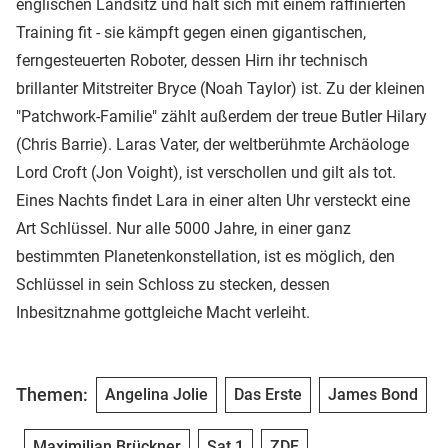
englischen Landsitz und hält sich mit einem raffinierten
Training fit - sie kämpft gegen einen gigantischen,
ferngesteuerten Roboter, dessen Hirn ihr technisch
brillanter Mitstreiter Bryce (Noah Taylor) ist. Zu der kleinen
"Patchwork-Familie" zählt außerdem der treue Butler Hilary
(Chris Barrie). Laras Vater, der weltberühmte Archäologe
Lord Croft (Jon Voight), ist verschollen und gilt als tot.
Eines Nachts findet Lara in einer alten Uhr versteckt eine
Art Schlüssel. Nur alle 5000 Jahre, in einer ganz
bestimmten Planetenkonstellation, ist es möglich, den
Schlüssel in sein Schloss zu stecken, dessen
Inbesitznahme gottgleiche Macht verleiht.
Themen:
Angelina Jolie
Das Erste
James Bond
Maximilian Brückner
Sat.1
ZDF