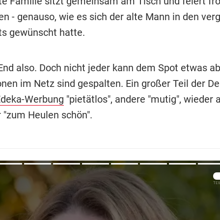
e Familie sitzt gemeinsam am Tisch und feiert frö
n - genauso, wie es sich der alte Mann in den ve
ts gewünscht hatte.
End also. Doch nicht jeder kann dem Spot etwas a
onen im Netz sind gespalten. Ein großer Teil der D
Edeka-Werbung
"pietätlos", andere "mutig", wieder 
r "zum Heulen schön".
Übers