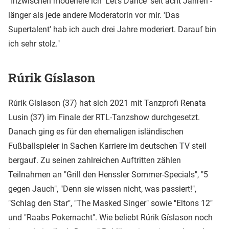
"Inzwischen moderiere ich 'Let's Dance' seit acht Jahren -
länger als jede andere Moderatorin vor mir. 'Das
Supertalent' hab ich auch drei Jahre moderiert. Darauf bin
ich sehr stolz."
Rúrik Gíslason
Rúrik Gíslason (37) hat sich 2021 mit Tanzprofi Renata
Lusin (37) im Finale der RTL-Tanzshow durchgesetzt.
Danach ging es für den ehemaligen isländischen
Fußballspieler in Sachen Karriere im deutschen TV steil
bergauf. Zu seinen zahlreichen Auftritten zählen
Teilnahmen an "Grill den Henssler Sommer-Specials", "5
gegen Jauch", "Denn sie wissen nicht, was passiert!",
"Schlag den Star", "The Masked Singer" sowie "Eltons 12"
und "Raabs Pokernacht". Wie beliebt Rúrik Gíslason noch