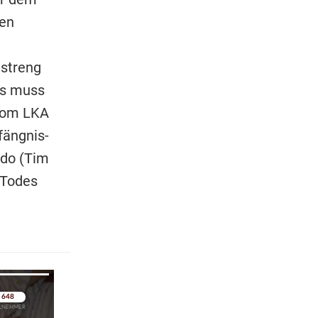
nen
 streng
Es muss
 vom LKA
fängnis-
odo (Tim
 Todes
pringen