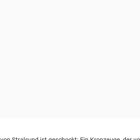
von Stralsund ist geschockt: Ein Kronzeuge, der v