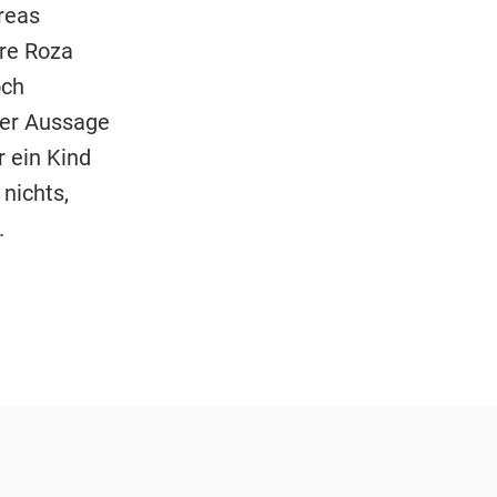
reas
re Roza
och
rer Aussage
r ein Kind
nichts,
.