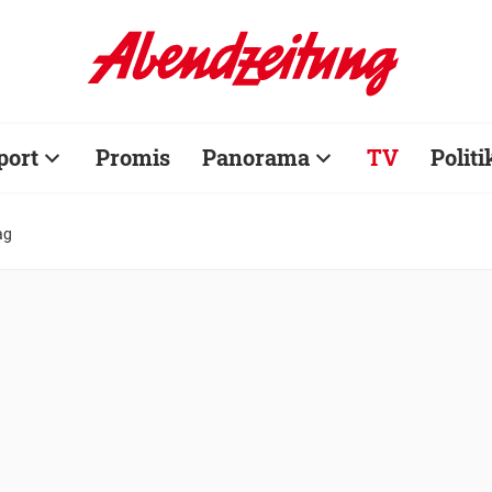
port
Promis
Panorama
TV
Politi
ag