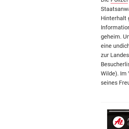
Staatsanwa
Hinterhalt
Informatio
geheim. Un
eine undic
zur Landes
Besucherli
Wilde). Im 
seines Fre