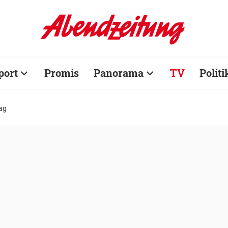
port
Promis
Panorama
TV
Politi
ag