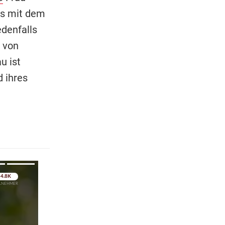
as mit dem
denfalls
d von
u ist
 ihres
pringen