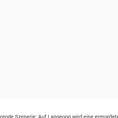
örende Szenerie: Auf Langeoog wird eine
ermordet