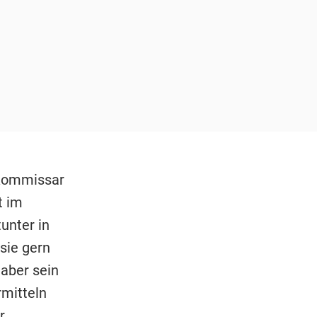
 Kommissar
t im
unter in
sie gern
aber sein
rmitteln
r