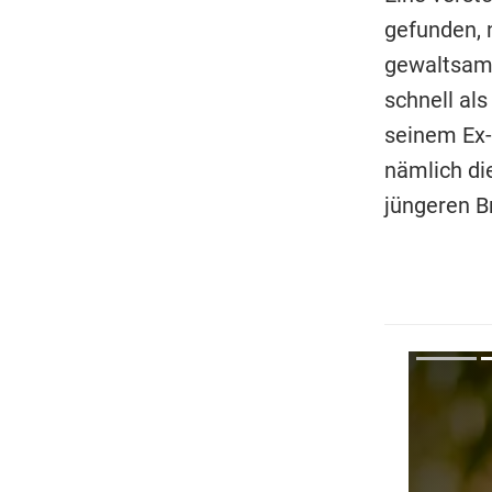
gefunden, 
gewaltsame
schnell al
seinem Ex-
nämlich di
jüngeren B