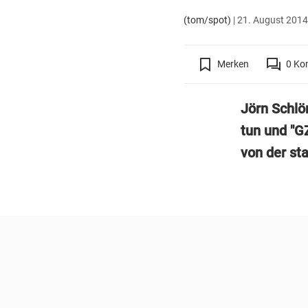
(tom/spot)
|
21. August 2014 
Merken
0
Ko
Jörn Schlön
tun und "G
von der st