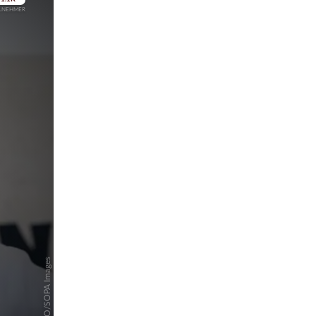
pringen
pringen