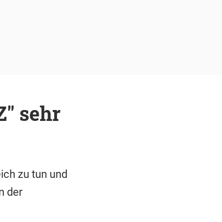
Z" sehr
eich zu tun und
n der