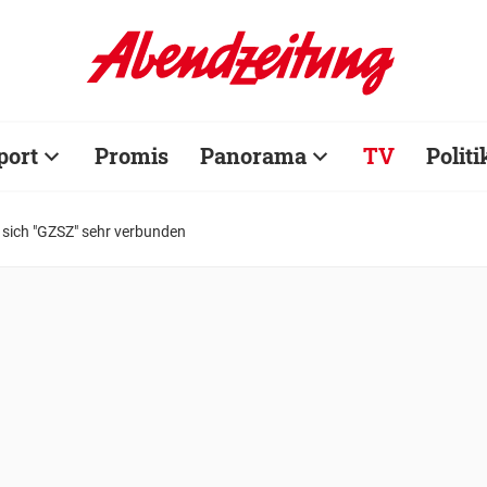
port
Promis
Panorama
TV
Politi
t sich "GZSZ" sehr verbunden