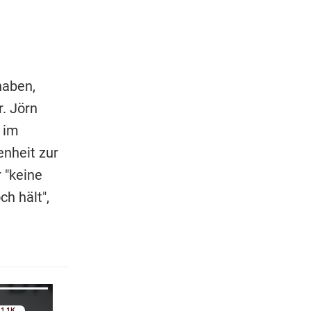
haben,
. Jörn
t im
enheit zur
 "keine
h hält",