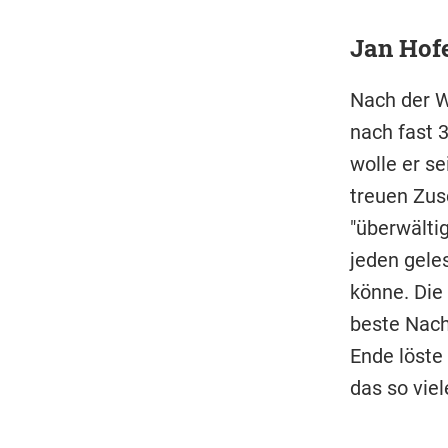
Jan Hofe
Nach der W
nach fast 
wolle er s
treuen Zus
"überwälti
jeden gele
könne. Die 
beste Nach
Ende löste 
das so vie