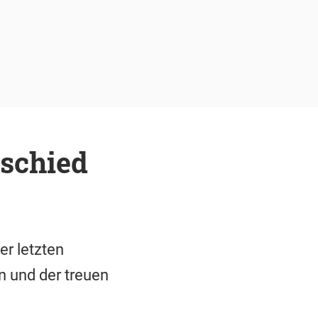
schied
r letzten
n und der treuen