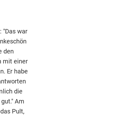
: "Das war
Dankeschön
e den
 mit einer
n. Er habe
antworten
mlich die
 gut." Am
das Pult,