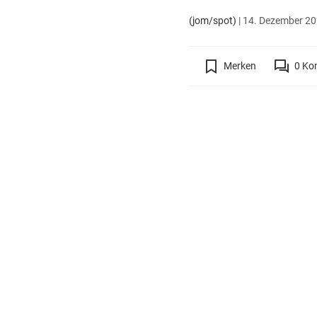
(jom/spot)
|
14. Dezember 202
Merken
0
Ko