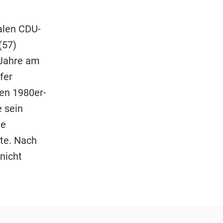
alen CDU-
(57)
 Jahre am
fer
en 1980er-
 sein
le
te. Nach
nicht